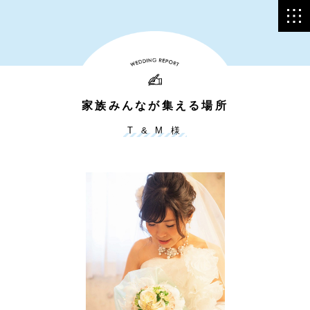
家族みんなが集える場所
T & M 様